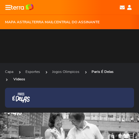
MAPA ASTRAL
TERRA MAIL
CENTRAL DO ASSINANTE
Capa
Esportes
Jogos Olimpicos
Paris É Delas
Videos
Ops!
Não foi possível reproduzir o vídeo