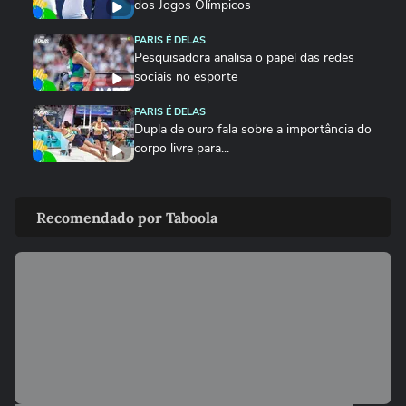
dos Jogos Olímpicos
PARIS É DELAS
Pesquisadora analisa o papel das redes
sociais no esporte
PARIS É DELAS
Dupla de ouro fala sobre a importância do
corpo livre para...
PARIS É DELAS
Jogadora fala sobre conquista da medalha
Recomendado por Taboola
de prata e evolução do...
PARIS É DELAS
Ketleyn Quadros comenta desempenho
da Seleção Brasileira de Judô
PARIS É DELAS
Psicóloga de Rebeca fala sobre evolução
de ginasta e mais
PARIS É DELAS