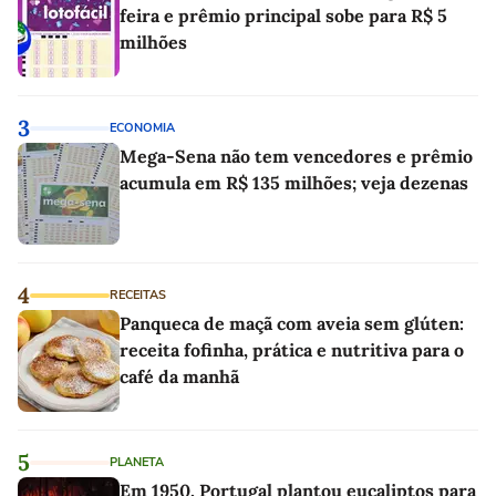
feira e prêmio principal sobe para R$ 5
milhões
3
ECONOMIA
Mega-Sena não tem vencedores e prêmio
acumula em R$ 135 milhões; veja dezenas
4
RECEITAS
Panqueca de maçã com aveia sem glúten:
receita fofinha, prática e nutritiva para o
café da manhã
5
PLANETA
Em 1950, Portugal plantou eucaliptos para