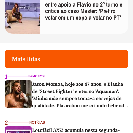
entre apoio a Flávio no 2º turno e
crítica ao caso Master: 'Prefiro
votar em um copo a votar no PT'
Mais lidas
1
FAMOSOS
Jason Momoa, hoje aos 47 anos, o Blanka
de 'Street Fighter' e eterno 'Aquaman':
'Minha mãe sempre tomava cervejas de
qualidade. Ela acabou me criando bebendo
as melhores'
2
NOTÍCIAS
Lotofácil 3752 acumula nesta segunda-