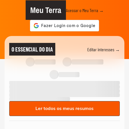
Meu Terra
Acessar o Meu Terra →
O ESSENCIAL DO DIA
Editar interesses →
Ler todos os meus resumos