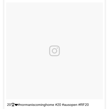
20🏆❤️#normaniscominghome #20 #ausopen #RF20