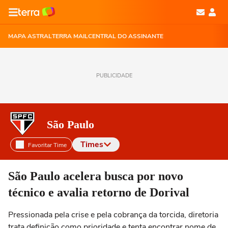
MAPA ASTRAL
TERRA MAIL
CENTRAL DO ASSINANTE
PUBLICIDADE
São Paulo
Times
Favoritar Time
Selecione o time para ver as notícias
São Paulo acelera busca por novo
técnico e avalia retorno de Dorival
Pressionada pela crise e pela cobrança da torcida, diretoria
trata definição como prioridade e tenta encontrar nome de