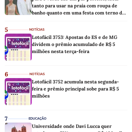
tanto para usar na praia com roupa de
banho quanto em uma festa com terno de
linho
5
NOTÍCIAS
Lotofácil 3753: Apostas do ES e de MG
dividem o prêmio acumulado de R$ 5
milhões nesta terça-feira
6
NOTÍCIAS
Lotofácil 3752 acumula nesta segunda-
feira e prêmio principal sobe para R$ 5
milhões
7
EDUCAÇÃO
Universidade onde Davi Lucca quer