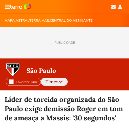
MAPA ASTRAL
TERRA MAIL
CENTRAL DO ASSINANTE
PUBLICIDADE
São Paulo
Times
Favoritar Time
Selecione o time para ver as notícias
Líder de torcida organizada do São
Paulo exige demissão Roger em tom
de ameaça a Massis: '30 segundos'