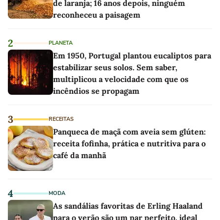
de laranja; 16 anos depois, ninguém
reconheceu a paisagem
2
PLANETA
Em 1950, Portugal plantou eucaliptos para
estabilizar seus solos. Sem saber,
multiplicou a velocidade com que os
incêndios se propagam
3
RECEITAS
Panqueca de maçã com aveia sem glúten:
receita fofinha, prática e nutritiva para o
café da manhã
4
MODA
As sandálias favoritas de Erling Haaland
para o verão são um par perfeito, ideal