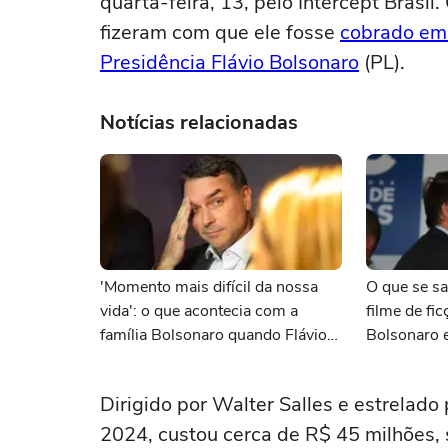
quarta-feira, 13, pelo Intercept Brasil
fizeram com que ele fosse
cobrado em
Presidência Flávio Bolsonaro
(PL).
Notícias relacionadas
'Momento mais difícil da nossa
O que se sa
vida': o que acontecia com a
filme de fic
família Bolsonaro quando Flávio
Bolsonaro 
procurou Vorcaro
financiame
Dirigido por Walter Salles e estrelado
2024, custou cerca de R$ 45 milhões, 