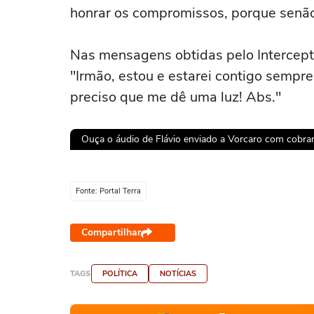
honrar os compromissos, porque senão 
Nas mensagens obtidas pelo Intercept,
"Irmão, estou e estarei contigo sempre
preciso que me dê uma luz! Abs."
Ouça o áudio de Flávio enviado a Vorcaro com cobranç
Ops!
Fonte: Portal Terra
Não foi pos
Compartilhar
Tent
TAGS
POLÍTICA
NOTÍCIAS