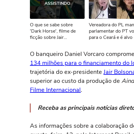
ASSISTINDO
Não foi pos
O que se sabe sobre
Vereadora do PL ma
Tent
'Dark Horse', filme de
parlamentar do PT vo
ficção sobre Jair
para o Ceará e é alvo
Bolsonaro
representação no MP
'Nasceu lá, mas vem
O banqueiro Daniel Vorcaro comprome
encher o saco aqui'
134 milhões para o financiamento do
trajetória do ex-presidente
Jair Bolson
superior ao custo da produção de
Aind
Filme Internacional
.
Receba as principais notícias dir
As informações sobre a colaboração d