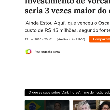
Investimento de Vorca
seria 3 vezes maior do
'Ainda Estou Aqui', que venceu o Osca
custo de R$ 45 milhões, segundo font
Compartil
13 mai
2026
- 20h01
(atualizado às 21h05)
Por:
Redação Terra
O que se sabe sobre 'Dark Horse', filme de ficção sob
Ops!