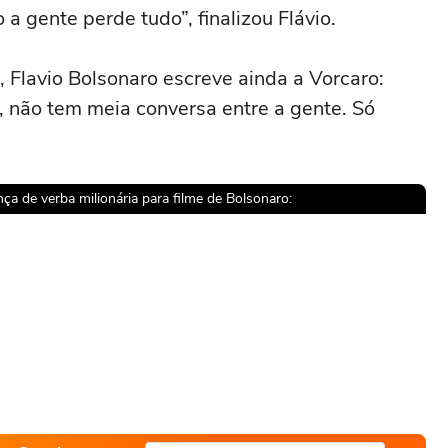
a gente perde tudo”, finalizou Flávio.
 Flavio Bolsonaro escreve ainda a Vorcaro:
, não tem meia conversa entre a gente. Só
a de verba milionária para filme de Bolsonaro:
sível reproduzir o vídeo
ar novamente