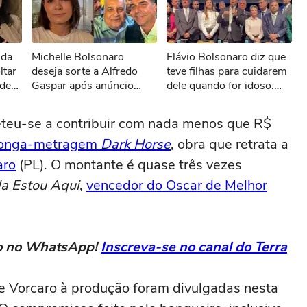
sível reproduzir o vídeo
nda
Michelle Bolsonaro
Flávio Bolsonaro diz que
ar novamente
ltar
deseja sorte a Alfredo
teve filhas para cuidarem
 de
Gaspar após anúncio
dele quando for idoso:
F:
como vice de Flávio:
‘Fiz exatamente para isso’
'Todos unidos'
teu-se a contribuir com nada menos que R$
 longa-metragem
Dark Horse
, obra que retrata a
aro
(PL). O montante é quase três vezes
a Estou Aqui
,
vencedor do Oscar de Melhor
eto no WhatsApp!
Inscreva-se no canal do Terra
e Vorcaro à produção foram divulgadas nesta