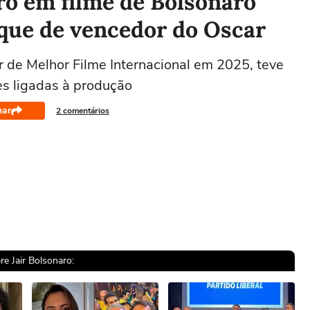
ro em filme de Bolsonaro
 que de vencedor do Oscar
r de Melhor Filme Internacional em 2025, teve
es ligadas à produção
har
2 comentários
re Jair Bolsonaro: