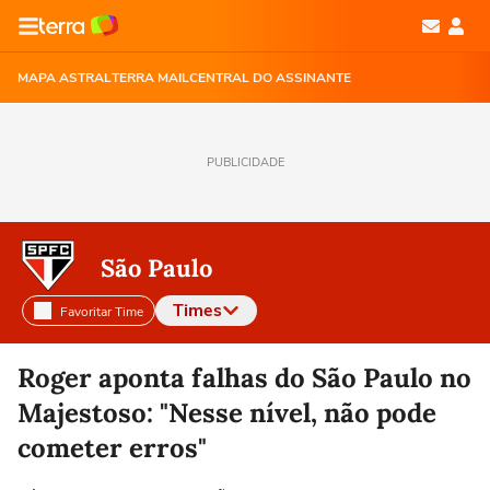
MAPA ASTRAL
TERRA MAIL
CENTRAL DO ASSINANTE
PUBLICIDADE
São Paulo
Times
Favoritar Time
Selecione o time para ver as notícias
Roger aponta falhas do São Paulo no
Majestoso: "Nesse nível, não pode
cometer erros"