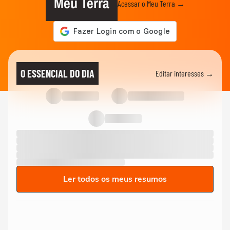
Meu Terra
Acessar o Meu Terra →
O ESSENCIAL DO DIA
Editar interesses →
Ler todos os meus resumos