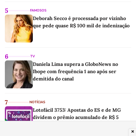
linho
5
FAMOSOS
Deborah Secco é processada por vizinho
que pede quase R$ 100 mil de indenização
6
TV
Daniela Lima supera a GloboNews no
Ibope com frequência 1 ano após ser
demitida do canal
7
NOTÍCIAS
Lotofácil 3753: Apostas do ES e de MG
dividem o prêmio acumulado de R$ 5
milhões nesta terça-feira