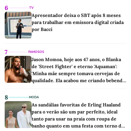
6
TV
Apresentador deixa o SBT após 8 meses
para trabalhar em emissora digital criada
por Bacci
7
FAMOSOS
Jason Momoa, hoje aos 47 anos, o Blanka
de 'Street Fighter' e eterno 'Aquaman':
'Minha mãe sempre tomava cervejas de
qualidade. Ela acabou me criando bebendo
as melhores'
8
MODA
As sandálias favoritas de Erling Haaland
para o verão são um par perfeito, ideal
tanto para usar na praia com roupa de
banho quanto em uma festa com terno de