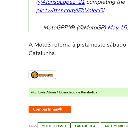
@AlonsoLopez_21
completing the 
pic.twitter.com/iFbVoIecOi
— MotoGP™🏁 (@MotoGP)
May 15
A Moto3 retorna à pista neste sábado (
Catalunha.
Por:
Lívia Abreu / Licenciado de Parabólica
Compartilhar
TAGS
MOTOCICLISMO
PARABÓLICA
AUTOMOBILIS