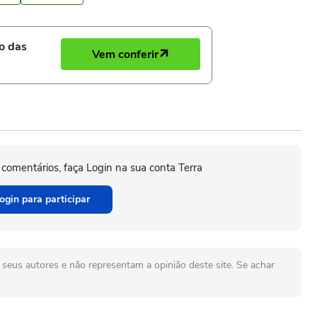
ro das
Vem conferir
 comentários, faça Login na sua conta Terra
ogin para participar
seus autores e não representam a opinião deste site. Se achar