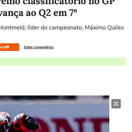
eino classificatório no GP
vança ao Q2 em 7º
 Montmeló; líder do campeonato, Máximo Quiles
har
Exibir comentários