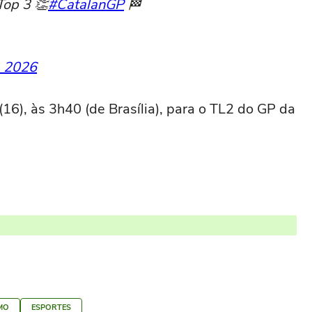
Top 3 👏
#CatalanGP
🏁
, 2026
16), às 3h40 (de Brasília), para o TL2 do GP da
MO
ESPORTES