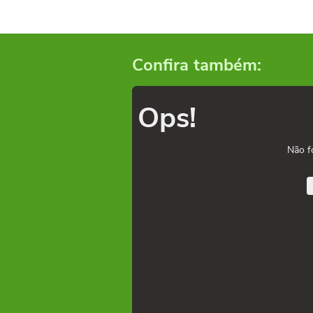
Confira também:
Ops!
Não f