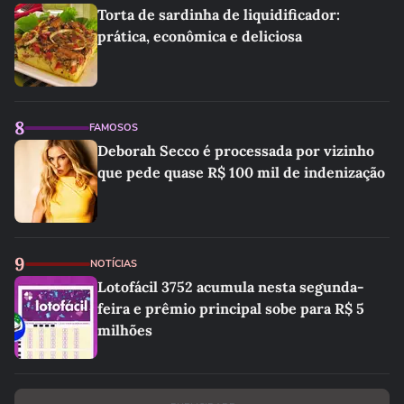
Torta de sardinha de liquidificador:
prática, econômica e deliciosa
8
FAMOSOS
Deborah Secco é processada por vizinho
que pede quase R$ 100 mil de indenização
9
NOTÍCIAS
Lotofácil 3752 acumula nesta segunda-
feira e prêmio principal sobe para R$ 5
milhões