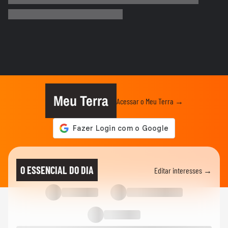
Que intimidade! Lamine Yamal faz carinho
e 'lustra' taça da Copa...
COPA DO MUNDO DA FIFA 2026
Imagens aéreas mostram ruas de Madri
tomadas por torcedores em...
COPA DO MUNDO DA FIFA 2026
‘Somos os reis do mundo’: seleção da
Espanha arrasta multidão em...
Meu Terra
Acessar o Meu Terra →
COPA DO MUNDO DA FIFA 2026
Lamine Yamal manda recado a Paredes
após agressão a Gavi na final...
COPA DO MUNDO DA FIFA 2026
Adolescente morre após fonte desabar
O ESSENCIAL DO DIA
Editar interesses →
durante comemoração do título...
COPA DO MUNDO DA FIFA 2026
Torcedores argentinos entram em
confronto com a PM no RJ após...