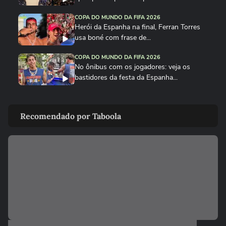
COPA DO MUNDO DA FIFA 2026
Herói da Espanha na final, Ferran Torres
usa boné com frase de...
COPA DO MUNDO DA FIFA 2026
No ônibus com os jogadores: veja os
bastidores da festa da Espanha...
COPA DO MUNDO DA FIFA 2026
Cucurella canta em festa da Espanha
Recomendado por Taboola
música viral criada por...
COPA DO MUNDO DA FIFA 2026
Fã de Neymar, Nico Williams surpreende
com 'funk proibidão' do...
COPA DO MUNDO DA FIFA 2026
Cucurella ‘perde a linha’ e ‘hidrata’ taça da
Copa do Mundo...
COPA DO MUNDO DA FIFA 2026