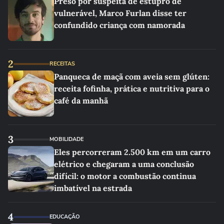
Preso por suspeita de estupro de
vulnerável, Marco Furlan disse ter
confundido criança com namorada
2
RECEITAS
Panqueca de maçã com aveia sem glúten:
receita fofinha, prática e nutritiva para o
café da manhã
3
MOBILIDADE
Eles percorreram 2.500 km em um carro
elétrico e chegaram a uma conclusão
difícil: o motor a combustão continua
imbatível na estrada
4
EDUCAÇÃO