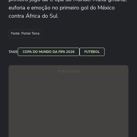
euforia e emoção no primeiro gol do México
contra África do Sul.
#terranacopa
Fonte: Portal Terra
Paula Almeida/Terra
TAGS
COPA DO MUNDO DA FIFA 2026
FUTEBOL
PUBLICIDADE