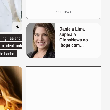
PUBLICIDADE
Daniela Lima
supera a
rling Haaland
GloboNews no
Ibope com
to, ideal tanto
frequência 1 ano
 de banho
após ser demitida
do canal
o de linho