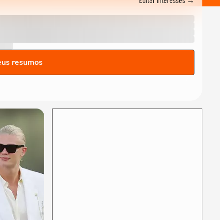
seleção da Espanha arrasta
multidão em...
COPA DO MUNDO DA FIFA 2026
Lamine Yamal manda recado
a Paredes após agressão a
Gavi na final...
COPA DO MUNDO DA FIFA 2026
eus resumos
Adolescente morre após
fonte desabar durante
comemoração do título...
COPA DO MUNDO DA FIFA 2026
Torcedores argentinos
entram em confronto com a
PM no RJ após...