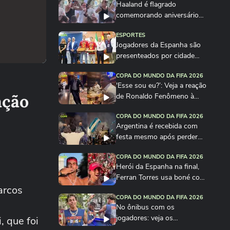
Haaland é flagrado
comemorando aniversário
em festa na Itália
ESPORTES
Jogadores da Espanha são
presenteados por cidade
com quantidade de...
COPA DO MUNDO DA FIFA 2026
'Esse sou eu?’: Veja a reação
ação
de Ronaldo Fenômeno à
imitação de Vieri
COPA DO MUNDO DA FIFA 2026
Argentina é recebida com
festa mesmo após perder
para a Espanha na...
COPA DO MUNDO DA FIFA 2026
Herói da Espanha na final,
Ferran Torres usa boné com
arcos
frase de...
COPA DO MUNDO DA FIFA 2026
No ônibus com os
jogadores: veja os
, que foi
bastidores da festa da