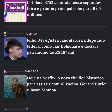
Lotofácil 3752 acumula nesta segunda-
feira e prêmio principal sobe para R$ 5
milhões
5
POLÍTICA
Filho 04 registra candidatura a deputado
federal como Jair Bolsonaro e declara
patrimônio de R$ 187 mil
6
FAMOSOS
Hoje na Netflix: o novo thriller histórico
para assistir com Al Pacino, Gerard Butler
e Jason Momoa
7
TV