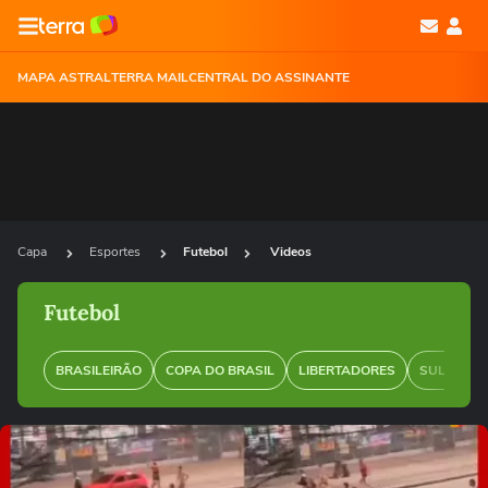
MAPA ASTRAL
TERRA MAIL
CENTRAL DO ASSINANTE
Capa
Esportes
Futebol
Videos
Futebol
BRASILEIRÃO
COPA DO BRASIL
LIBERTADORES
SUL-AMER
Ops!