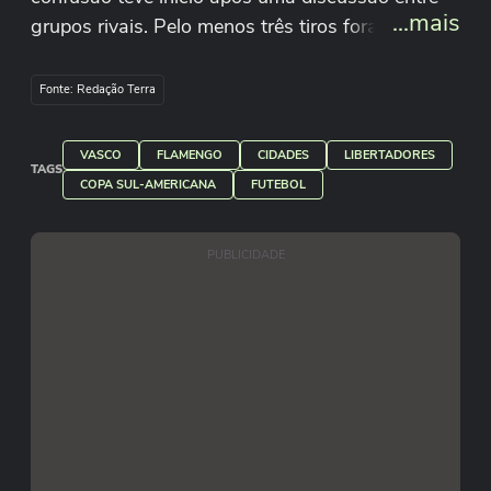
...mais
grupos rivais. Pelo menos três tiros foram
disparados.
Fonte: Redação Terra
Reprodução/blitzRJoficial/X
VASCO
FLAMENGO
CIDADES
LIBERTADORES
TAGS
COPA SUL-AMERICANA
FUTEBOL
PUBLICIDADE