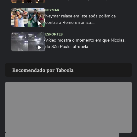
NEYMAR
Neymar relaxa em iate após polêmica
contra o Remo e ironiza:...
ESPORTES
Vídeo mostra o momento em que Nicolas,
do São Paulo, atropela...
FUTEBOL
Neymar diz que imprensa vai adoecer
Recomendado por Taboola
jogadores de futebol: ‘Se...
ESPORTES
Neymar pai diz que ficará 'muito triste'
quando jogador se...
FUTEBOL
Jogador do PSG é flagrado dirigindo carro
milionário e acena para fãs
CORINTHIANS
Diretor do Corinthians reclama de