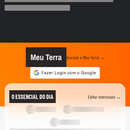
arbitragem após derrota: ’Nosso...
FUTEBOL
Destaque da Copa, Vozinha é ovacionado
durante chegada ao Chile:...
FUTEBOL
Trump nega ter conversado com Infantino
sobre proposta da Fifa...
Meu Terra
Acessar o Meu Terra →
FUTEBOL
Lenda do Milan, Franco Baresi morre aos
66 anos
ESPORTES
Neymar é homenageado pelo Santos com
O ESSENCIAL DO DIA
Editar interesses →
busto e estátua em memorial:...
FUTEBOL
Uefa anuncia boicote à Copa do Mundo e
decisão pode afetar Mundial...