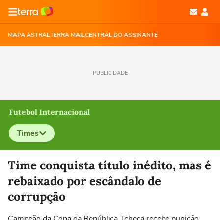
MAPA ASTRAL
TERRA MAIL
CENTRAL DO ASSINANTE
PUBLICIDADE
Futebol Internacional
Times
Selecione o time para ver as notícias
Time conquista título inédito, mas é
rebaixado por escândalo de
corrupção
Campeão da Copa da República Tcheca recebe punição