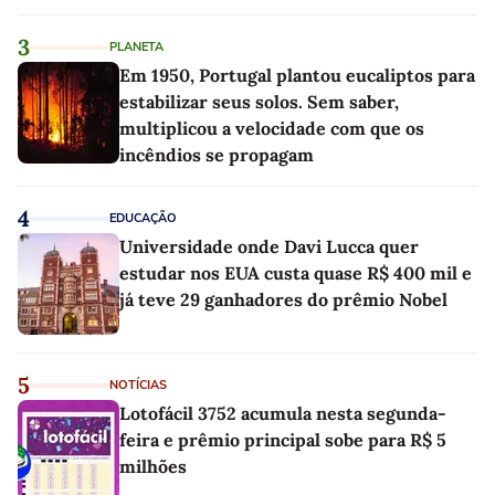
3
PLANETA
Em 1950, Portugal plantou eucaliptos para
estabilizar seus solos. Sem saber,
multiplicou a velocidade com que os
incêndios se propagam
4
EDUCAÇÃO
Universidade onde Davi Lucca quer
estudar nos EUA custa quase R$ 400 mil e
já teve 29 ganhadores do prêmio Nobel
5
NOTÍCIAS
Lotofácil 3752 acumula nesta segunda-
feira e prêmio principal sobe para R$ 5
milhões