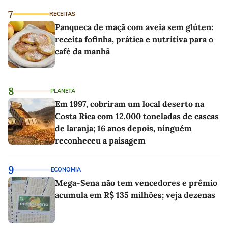
7
RECEITAS
Panqueca de maçã com aveia sem glúten:
receita fofinha, prática e nutritiva para o
café da manhã
8
PLANETA
Em 1997, cobriram um local deserto na
Costa Rica com 12.000 toneladas de cascas
de laranja; 16 anos depois, ninguém
reconheceu a paisagem
9
ECONOMIA
Mega-Sena não tem vencedores e prêmio
acumula em R$ 135 milhões; veja dezenas