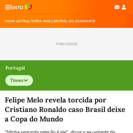
MAPA ASTRAL
TERRA MAIL
CENTRAL DO ASSINANTE
PUBLICIDADE
Portugal
Times
Selecione o time para ver as notícias
Felipe Melo revela torcida por
Cristiano Ronaldo caso Brasil deixe
a Copa do Mundo
"Minha segunda seleção é ele", disse o ex-volante da