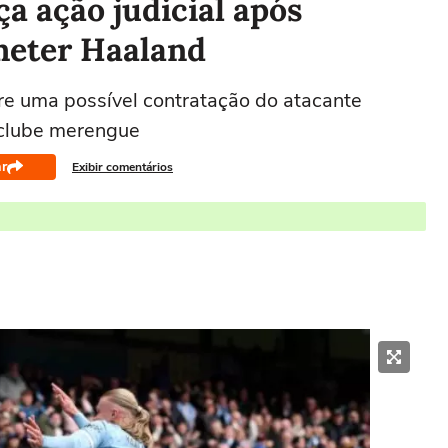
a ação judicial após
meter Haaland
re uma possível contratação do atacante
 clube merengue
r
Exibir comentários