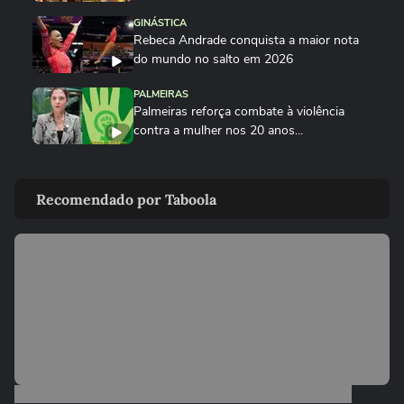
GINÁSTICA
Rebeca Andrade conquista a maior nota
do mundo no salto em 2026
PALMEIRAS
Palmeiras reforça combate à violência
contra a mulher nos 20 anos...
ESPORTES
Rayssa Leal destaca legado olímpico do
Recomendado por Taboola
skate, mas diz que esporte...
ESPORTES
Rayssa Leal fala sobre competir no Dia
dos Pais e diz que ganhará...
ESPORTES
Alex Escobar passa por cirurgia para
retirada de tumor
ESPORTES
Salah ganha festa surreal ao ser