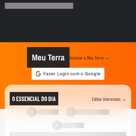
apresentado à torcida do...
BASQUETE
Hortência explica por que passou a usar
"OLY" ao lado do nome nas...
VASCO
Gui, torcedor do Vasco, comemora
classificação do time na Copa do...
Meu Terra
Acessar o Meu Terra →
FUTEBOL
Vozinha é apresentado com festa no
Colo-Colo após destaque na Copa...
ESPORTES
Raio atinge estádio na Tailândia, mata um
O ESSENCIAL DO DIA
Editar interesses →
jogador e deixa outros...
NEYMAR
Neymar relaxa em iate após polêmica
contra o Remo e ironiza:...