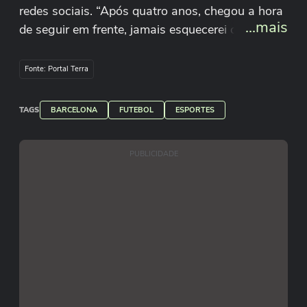
redes sociais. “Após quatro anos, chegou a hora
...mais
de seguir em frente, jamais esquecerei o carinho
que recebi dos torcedores desde os meus
primeiros dias”, disse. Com Lewandowski, o
Fonte: Portal Terra
Barcelona conquistou três títulos do
Campeonato Espanhol, uma Copa do Rei e três
TAGS
BARCELONA
FUTEBOL
ESPORTES
Supercopas da Espanha.
Reprodução/_rl9/Instagram
PUBLICIDADE