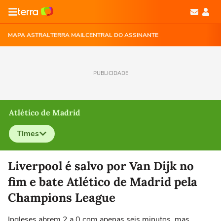
MAPA ASTRAL
TERRA MAIL
CENTRAL DO ASSINANTE
PUBLICIDADE
Atlético de Madrid
Times
Selecione o time para ver as notícias
Liverpool é salvo por Van Dijk no
fim e bate Atlético de Madrid pela
Champions League
Ingleses abrem 2 a 0 com apenas seis minutos, mas