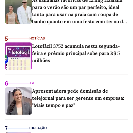
As sandálias favoritas de Erling Haaland
para o verão são um par perfeito, ideal
tanto para usar na praia com roupa de
banho quanto em uma festa com terno de
linho
5
NOTÍCIAS
Lotofácil 3752 acumula nesta segunda-
feira e prêmio principal sobe para R$ 5
milhões
6
TV
Apresentadora pede demissão de
telejornal para ser gerente em empresa:
"Mais tempo e paz"
7
EDUCAÇÃO