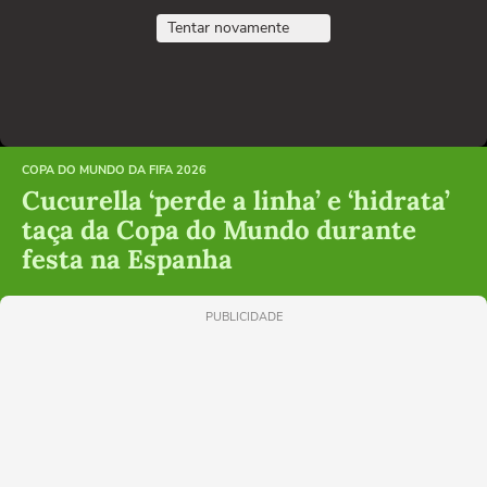
Tentar novamente
COPA DO MUNDO DA FIFA 2026
Cucurella ‘perde a linha’ e ‘hidrata’
taça da Copa do Mundo durante
festa na Espanha
PUBLICIDADE