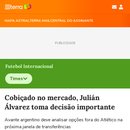
MAPA ASTRAL
TERRA MAIL
CENTRAL DO ASSINANTE
PUBLICIDADE
Futebol Internacional
Times
Selecione o time para ver as notícias
Cobiçado no mercado, Julián
Álvarez toma decisão importante
Avante argentino deve analisar opções fora do Atlético na
próxima janela de transferências