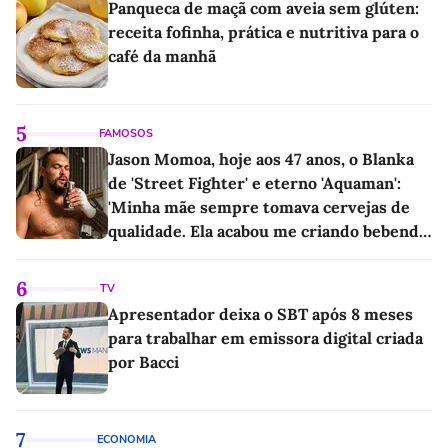
Panqueca de maçã com aveia sem glúten:
receita fofinha, prática e nutritiva para o
café da manhã
5
FAMOSOS
Jason Momoa, hoje aos 47 anos, o Blanka
de 'Street Fighter' e eterno 'Aquaman':
'Minha mãe sempre tomava cervejas de
qualidade. Ela acabou me criando bebendo
as melhores'
6
TV
Apresentador deixa o SBT após 8 meses
para trabalhar em emissora digital criada
por Bacci
7
ECONOMIA