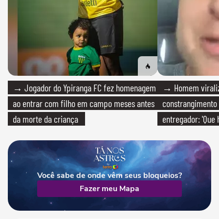
→ Jogador do Ypiranga FC fez homenagem
→ Homem viraliz
ao entrar com filho em campo meses antes
constrangimento
da morte da criança
entregador: 'Que 
Você sabe de onde vêm seus bloqueios?
Fazer meu Mapa