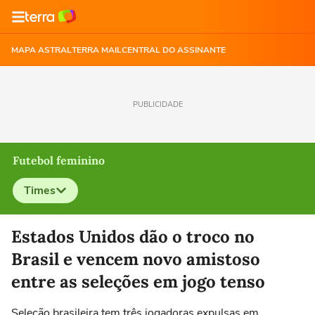
MAPA ASTRAL
TERRA MAIL
CENTRAL DO ASSINANTE
PUBLICIDADE
Futebol feminino
Times
Selecione o time para ver as notícias
Estados Unidos dão o troco no
Brasil e vencem novo amistoso
entre as seleções em jogo tenso
Seleção brasileira tem três jogadoras expulsas em