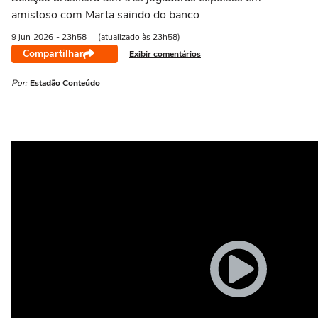
amistoso com Marta saindo do banco
9 jun
2026
- 23h58
(atualizado às 23h58)
Compartilhar
Exibir comentários
Por:
Estadão Conteúdo