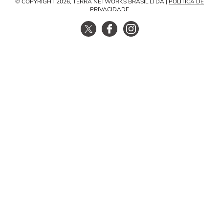
© COPYRIGHT 2026, TERRA NETWORKS BRASIL LTDA |
POLÍTICA DE
PRIVACIDADE