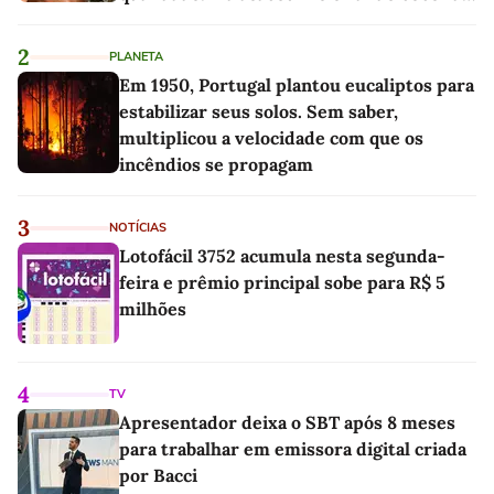
as melhores'
2
PLANETA
Em 1950, Portugal plantou eucaliptos para
estabilizar seus solos. Sem saber,
multiplicou a velocidade com que os
incêndios se propagam
3
NOTÍCIAS
Lotofácil 3752 acumula nesta segunda-
feira e prêmio principal sobe para R$ 5
milhões
4
TV
Apresentador deixa o SBT após 8 meses
para trabalhar em emissora digital criada
por Bacci