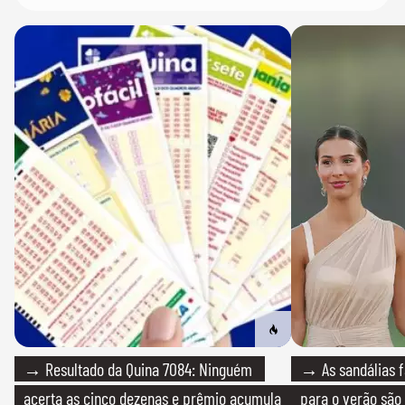
→ Resultado da Quina 7084: Ninguém
→ As sandálias f
acerta as cinco dezenas e prêmio acumula
para o verão são 