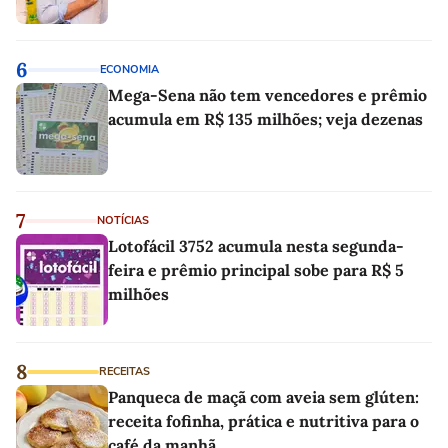
6
ECONOMIA
Mega-Sena não tem vencedores e prêmio
acumula em R$ 135 milhões; veja dezenas
7
NOTÍCIAS
Lotofácil 3752 acumula nesta segunda-
feira e prêmio principal sobe para R$ 5
milhões
8
RECEITAS
Panqueca de maçã com aveia sem glúten:
receita fofinha, prática e nutritiva para o
café da manhã