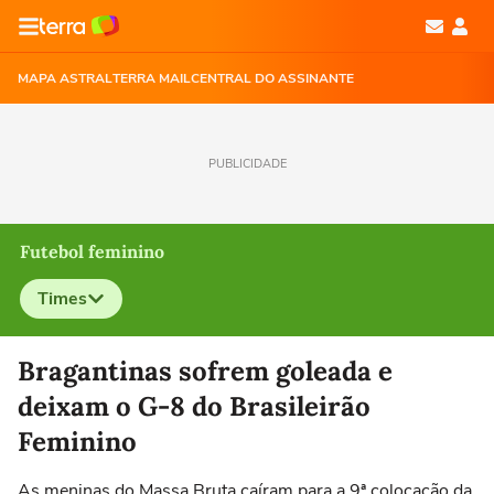
MAPA ASTRAL
TERRA MAIL
CENTRAL DO ASSINANTE
PUBLICIDADE
Futebol feminino
Times
Selecione o time para ver as notícias
Bragantinas sofrem goleada e
deixam o G-8 do Brasileirão
Feminino
As meninas do Massa Bruta caíram para a 9ª colocação da