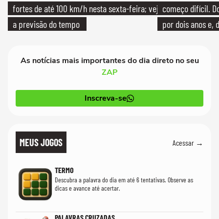
fortes de até 100 km/h nesta sexta-feira; veja
começo difícil. 
a previsão do tempo
por dois anos e, 
bicicleta aos test
As notícias mais importantes do dia direto no seu
ZAP
Inscreva-se
MEUS JOGOS
Acessar →
TERMO
Descubra a palavra do dia em até 6 tentativas. Observe as
dicas e avance até acertar.
PALAVRAS CRUZADAS