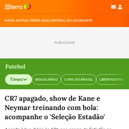
MAPA ASTRAL
TERRA MAIL
CENTRAL DO ASSINANTE
PUBLICIDADE
Futebol
Times
BRASILEIRÃO
COPA DO BRASIL
LIBERTADORES
Selecione o time para ver as notícias
CR7 apagado, show de Kane e
Neymar treinando com bola:
acompanhe o 'Seleção Estadão'