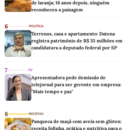
de laranja; 16 anos depois, ninguém
reconheceu a paisagem
6
POLÍTICA
Terrenos, casa e apartamento: Datena
registra patrimônio de R$ 35 milhões em
candidatura a deputado federal por SP
7
TV
Apresentadora pede demissão de
telejornal para ser gerente em empresa:
"Mais tempo e paz"
8
RECEITAS
Panqueca de maçã com aveia sem glúten:
receita fofinha, prática e nutritiva para o