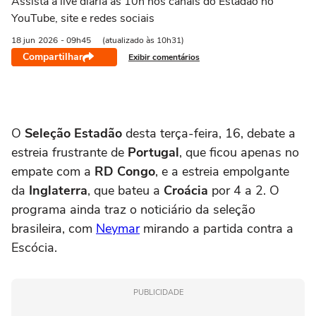
Assista à live diária às 10h nos canais do Estadão no
YouTube, site e redes sociais
18 jun
2026
- 09h45
(atualizado às 10h31)
Compartilhar
Exibir comentários
O
Seleção Estadão
desta terça-feira, 16, debate a
estreia frustrante de
Portugal
, que ficou apenas no
empate com a
RD Congo
, e a estreia empolgante
da
Inglaterra
, que bateu a
Croácia
por 4 a 2. O
programa ainda traz o noticiário da seleção
brasileira, com
Neymar
mirando a partida contra a
Escócia.
PUBLICIDADE