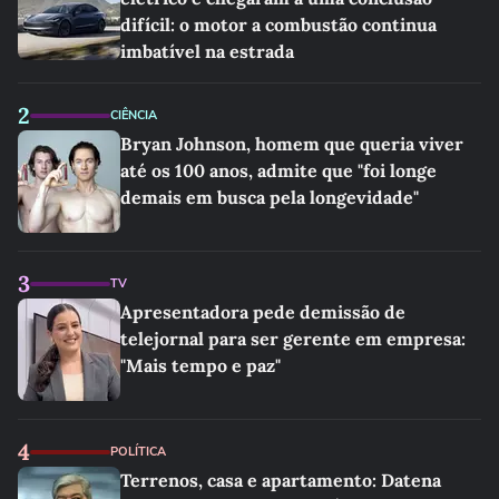
difícil: o motor a combustão continua
imbatível na estrada
2
CIÊNCIA
Bryan Johnson, homem que queria viver
até os 100 anos, admite que "foi longe
demais em busca pela longevidade"
3
TV
Apresentadora pede demissão de
telejornal para ser gerente em empresa:
"Mais tempo e paz"
4
POLÍTICA
Terrenos, casa e apartamento: Datena