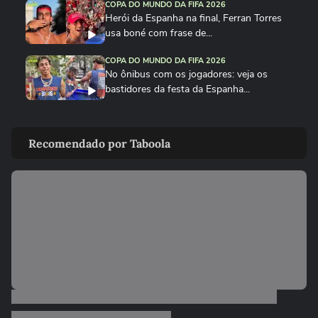
COPA DO MUNDO DA FIFA 2026
Herói da Espanha na final, Ferran Torres
usa boné com frase de...
COPA DO MUNDO DA FIFA 2026
No ônibus com os jogadores: veja os
bastidores da festa da Espanha...
COPA DO MUNDO DA FIFA 2026
Cucurella canta em festa da Espanha
Recomendado por Taboola
música viral criada por...
COPA DO MUNDO DA FIFA 2026
Fã de Neymar, Nico Williams surpreende
com 'funk proibidão' do...
COPA DO MUNDO DA FIFA 2026
Cucurella ‘perde a linha’ e ‘hidrata’ taça da
Copa do Mundo...
COPA DO MUNDO DA FIFA 2026
Que intimidade! Lamine Yamal faz carinho
e 'lustra' taça da Copa...