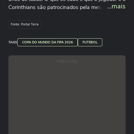
...mais
Corinthians são patrocinados pela mesma marca
fornecedora de material esportivo. #terranacopa
Patrocínio: @vivo e @betano_brasil
Fonte: Portal Terra
Reprodução/erling/Instagram
TAGS
COPA DO MUNDO DA FIFA 2026
FUTEBOL
PUBLICIDADE