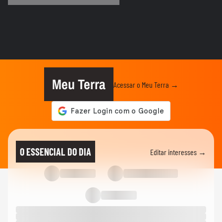
COPA DO MUNDO DA FIFA 2026
Imagens aéreas mostram ruas de Madri
tomadas por torcedores em...
COPA DO MUNDO DA FIFA 2026
‘Somos os reis do mundo’: seleção da
Espanha arrasta multidão em...
Meu Terra
Acessar o Meu Terra →
COPA DO MUNDO DA FIFA 2026
Lamine Yamal manda recado a Paredes
após agressão a Gavi na final...
COPA DO MUNDO DA FIFA 2026
Adolescente morre após fonte desabar
O ESSENCIAL DO DIA
Editar interesses →
durante comemoração do título...
COPA DO MUNDO DA FIFA 2026
Torcedores argentinos entram em
confronto com a PM no RJ após...