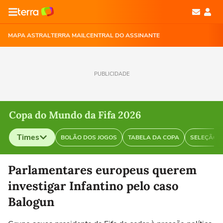
MAPA ASTRAL
TERRA MAIL
CENTRAL DO ASSINANTE
PUBLICIDADE
Copa do Mundo da Fifa 2026
Times
BOLÃO DOS JOGOS
TABELA DA COPA
SELEÇÃO B
Selecione o time para ver as notícias
Parlamentares europeus querem
investigar Infantino pelo caso
Balogun