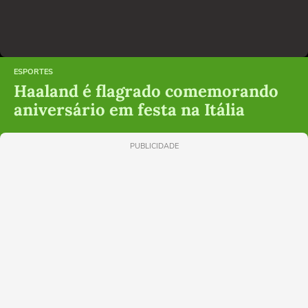
ESPORTES
Haaland é flagrado comemorando
aniversário em festa na Itália
PUBLICIDADE