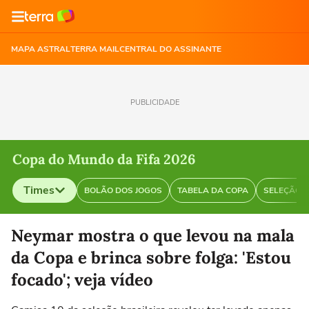
MAPA ASTRAL
TERRA MAIL
CENTRAL DO ASSINANTE
PUBLICIDADE
Copa do Mundo da Fifa 2026
Times
BOLÃO DOS JOGOS
TABELA DA COPA
SELEÇÃO B
Selecione o time para ver as notícias
Neymar mostra o que levou na mala
da Copa e brinca sobre folga: 'Estou
focado'; veja vídeo