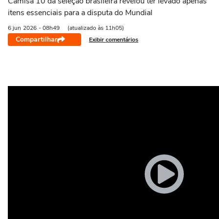
Camisa 10 da seleção brasileira revelou ter levado apenas
itens essenciais para a disputa do Mundial
6 jun
2026
- 08h49
(atualizado às 11h05)
Compartilhar
Exibir comentários