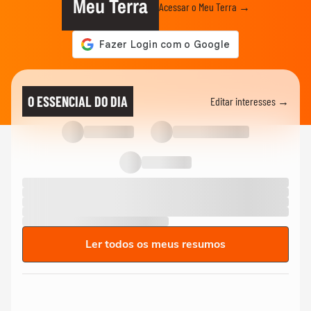
Meu Terra
Acessar o Meu Terra →
O ESSENCIAL DO DIA
Editar interesses →
Ler todos os meus resumos