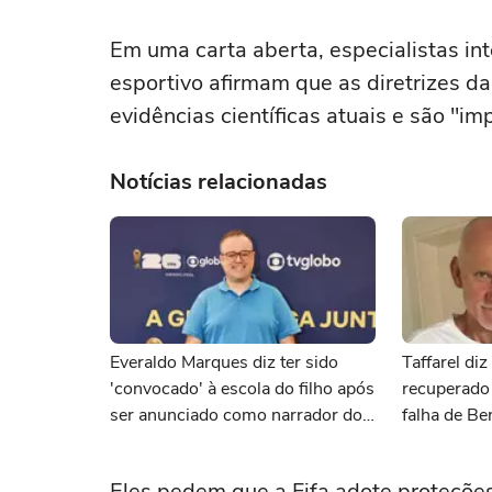
Em uma carta aberta, especialistas i
esportivo afirmam que as diretrizes d
evidências científicas atuais e são "imp
Notícias relacionadas
Everaldo Marques diz ter sido
Taffarel di
'convocado' à escola do filho após
recuperado 
ser anunciado como narrador dos
falha de Be
jogos do Brasil: 'Professora
exigiu'
Eles pedem que a Fifa adote proteções