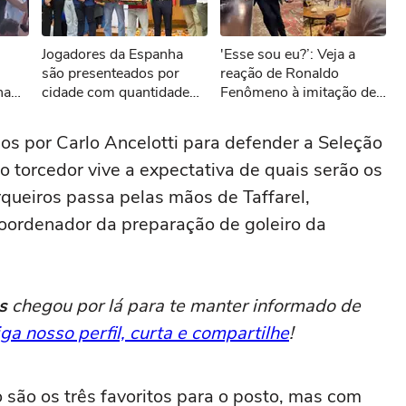
sível reproduzir o vídeo
Jogadores da Espanha
'Esse sou eu?’: Veja a
ar novamente
são presenteados por
reação de Ronaldo
na
cidade com quantidade
Fenômeno à imitação de
de tomates equivalente ao
Vieri
próprio peso
s por Carlo Ancelotti para defender a Seleção
 o torcedor vive a expectativa de quais serão os
arqueiros passa pelas mãos de Taffarel,
ordenador da preparação de goleiro da
s
chegou por lá para te manter informado de
iga nosso perfil, curta e compartilhe
!
são os três favoritos para o posto, mas com