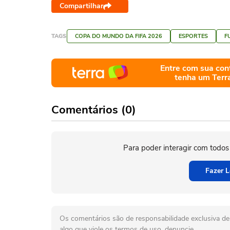
Compartilhar
TAGS
COPA DO MUNDO DA FIFA 2026
ESPORTES
F
Entre com sua con
tenha um Terr
Comentários (0)
Para poder interagir com todos
Fazer L
Os comentários são de responsabilidade exclusiva de 
algo que viole os termos de uso, denuncie.