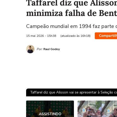
Taffarel diz que Alisso
minimiza falha de Ben
Campeão mundial em 1994 faz parte da
Compartil
15 mai
2026
- 15h38
(atualizado às 16h18)
Por:
Raul Godoy
Taffarel diz que Alisson vai se apresentar à Seleção c
Ops!
ASSISTINDO