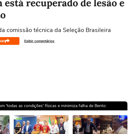
n está recuperado de lesão e
to
 comissão técnica da Seleção Brasileira
har
Exibir comentários
om 'todas as condições' físicas e minimiza falha de Bento: