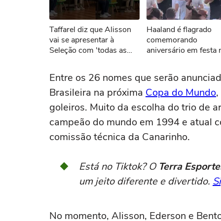
Não foi pos
Taffarel diz que Alisson
Haaland é flagrado
Tent
vai se apresentar à
comemorando
Seleção com 'todas as
aniversário em festa 
condições' físicas e
Itália
minimiza falha de Bento
Entre os 26 nomes que serão anunciado
Brasileira na próxima
Copa do Mundo
,
goleiros. Muito da escolha do trio de 
campeão do mundo em 1994 e atual co
comissão técnica da Canarinho.
Está no Tiktok? O
Terra Esporte
um jeito diferente e divertido.
S
No momento, Alisson, Ederson e Bento 