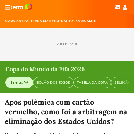
MAPA ASTRAL
TERRA MAIL
CENTRAL DO ASSINANTE
PUBLICIDADE
Copa do Mundo da Fifa 2026
Times
BOLÃO DOS JOGOS
TABELA DA COPA
SELEÇÃO B
Selecione o time para ver as notícias
Após polêmica com cartão
vermelho, como foi a arbitragem na
eliminação dos Estados Unidos?