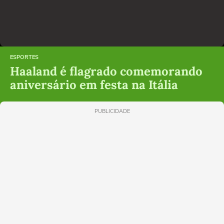
ESPORTES
Haaland é flagrado comemorando
aniversário em festa na Itália
PUBLICIDADE