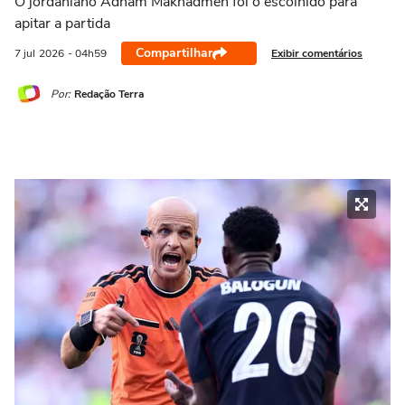
O jordaniano Adham Makhadmeh foi o escolhido para
apitar a partida
Compartilhar
Exibir comentários
7 jul
2026
- 04h59
Por:
Redação Terra