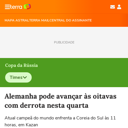
MAPA ASTRAL
TERRA MAIL
CENTRAL DO ASSINANTE
PUBLICIDADE
Copa da Rússia
Times
Selecione o time para ver as notícias
Alemanha pode avançar às oitavas
com derrota nesta quarta
Atual campeã do mundo enfrenta a Coreia do Sul às 11
horas, em Kazan