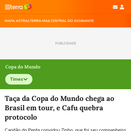
MAPA ASTRAL
TERRA MAIL
CENTRAL DO ASSINANTE
PUBLICIDADE
Copa do Mundo
Times
Selecione o time para ver as notícias
Taça da Copa do Mundo chega ao
Brasil em tour, e Cafu quebra
protocolo
Capitão do Penta convidou Zinho, que foi seu companheiro