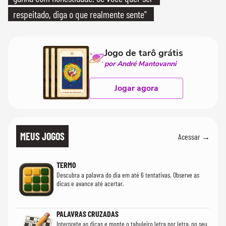
respeitado, diga o que realmente sente"
Jogo de tarô grátis
por André Mantovanni
Jogar agora
MEUS JOGOS
Acessar →
TERMO
Descubra a palavra do dia em até 6 tentativas. Observe as
dicas e avance até acertar.
PALAVRAS CRUZADAS
Interprete as dicas e monte o tabuleiro letra por letra, no seu