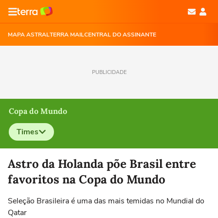
MAPA ASTRAL
TERRA MAIL
CENTRAL DO ASSINANTE
PUBLICIDADE
Copa do Mundo
Times
Selecione o time para ver as notícias
Astro da Holanda põe Brasil entre
favoritos na Copa do Mundo
Seleção Brasileira é uma das mais temidas no Mundial do
Qatar