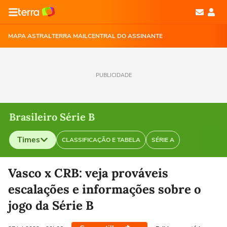
MAPA ASTRAL
TERRA MAIL
CENTRAL DO ASSINANTE
PUBLICIDADE
Brasileiro Série B
Times
CLASSIFICAÇÃO E TABELA
SÉRIE A
Selecione o time para ver as notícias
Vasco x CRB: veja prováveis
escalações e informações sobre o
jogo da Série B