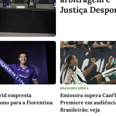
Justiça Despo
BRASILEIRO SÉRIE A
rid empresta
Emissora supera Cazé
ono para a Fiorentina
Premiere em audiênci
Brasileirão; veja