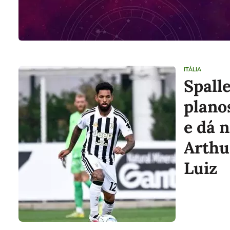
ITÁLIA
Spall
plano
e dá 
Arthu
Luiz