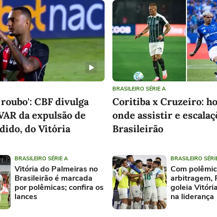
Apenas 12x de
Apenas 12x de
14,95
14,95
R$
R$
/mês
/mês
Total de R$ 179,40 por 12 meses
Total de R$ 179,40 
Conhecer produto
Conhece
BRASILEIRO SÉRIE A
 roubo': CBF divulga
Coritiba x Cruzeiro: ho
VAR da expulsão de
onde assistir e escalaç
ido, do Vitória
Brasileirão
BRASILEIRO SÉRIE A
BRASILEIRO SÉRI
Vitória do Palmeiras no
Com polêmic
Brasileirão é marcada
arbitragem, 
por polêmicas; confira os
goleia Vitóri
lances
na liderança