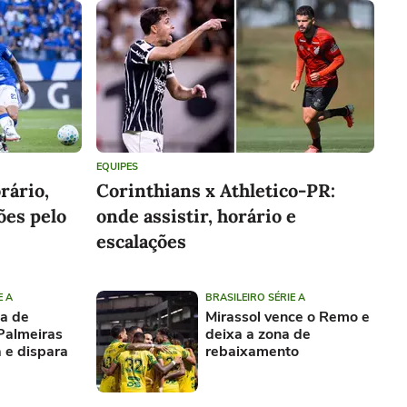
Apenas 12x de
14,95
R$
/mês
por 12 meses
Total de R$ 179,40 por 12 meses
r produto
Conhecer produto
EQUIPES
rário,
Corinthians x Athletico-PR:
ões pelo
onde assistir, horário e
escalações
E A
BRASILEIRO SÉRIE A
a de
Mirassol vence o Remo e
Palmeiras
deixa a zona de
a e dispara
rebaixamento