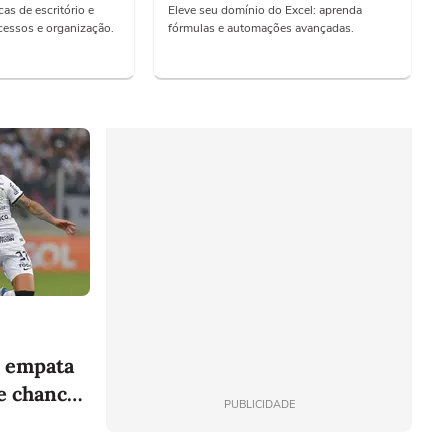
as de escritório e
Eleve seu domínio do Excel: aprenda
essos e organização.
fórmulas e automações avançadas.
s empata
e chance
PUBLICIDADE
de escritório
Curso Excel Avançado