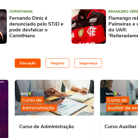
CORINTHIANS
BRASILEIRO SÉRI
Fernando Diniz é
Flamengo re
denunciado pelo STJD e
Palmeiras e 
pode desfalcar o
do VAR:
Corinthians
'Reiteradam
beneficiado'
Educação
Negócio
Segurança
Curso de Administração
Curso Auxiliar 