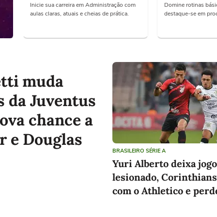
Inicie sua carreira em Administração com
Domine rotinas básic
aulas claras, atuais e cheias de prática.
destaque-se em proc
etti muda
s da Juventus
nova chance a
r e Douglas
BRASILEIRO SÉRIE A
Yuri Alberto deixa jogo
lesionado, Corinthian
com o Athletico e perd
de subir na tabela
Curso de Administração
Curso Auxiliar 