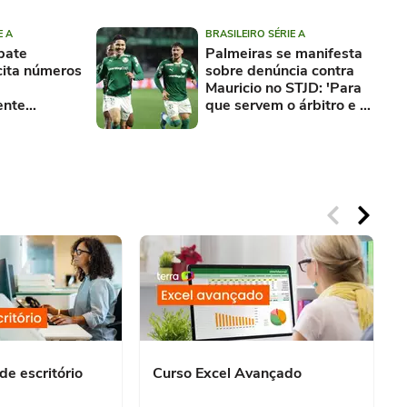
E A
BRASILEIRO SÉRIE A
bate
Palmeiras se manifesta
cita números
sobre denúncia contra
Mauricio no STJD: 'Para
ente
que servem o árbitro e o
VAR?'
de escritório
Curso Excel Avançado