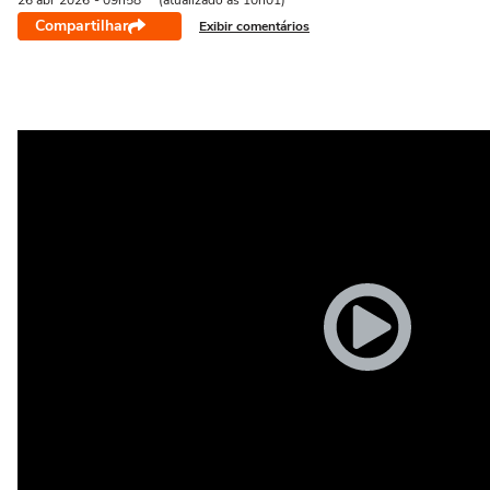
26 abr
2026
- 09h58
(atualizado às 10h01)
Compartilhar
Exibir comentários