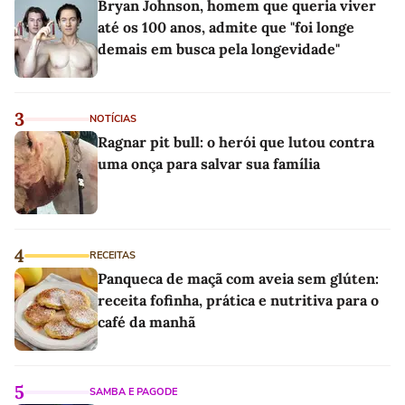
Bryan Johnson, homem que queria viver
até os 100 anos, admite que "foi longe
demais em busca pela longevidade"
3
NOTÍCIAS
Ragnar pit bull: o herói que lutou contra
uma onça para salvar sua família
4
RECEITAS
Panqueca de maçã com aveia sem glúten:
receita fofinha, prática e nutritiva para o
café da manhã
5
SAMBA E PAGODE