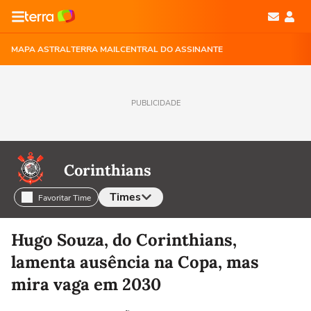
MAPA ASTRAL
TERRA MAIL
CENTRAL DO ASSINANTE
PUBLICIDADE
Corinthians
Times
Favoritar Time
Selecione o time para ver as notícias
Hugo Souza, do Corinthians,
lamenta ausência na Copa, mas
mira vaga em 2030