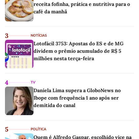
receita fofinha, prática e nutritiva para o
café da manhã
3
NOTÍCIAS
Lotofácil 3753: Apostas do ES e de MG
dividem o prêmio acumulado de R$ 5
milhões nesta terça-feira
4
TV
Daniela Lima supera a GloboNews no
Ibope com frequência 1 ano após ser
demitida do canal
5
POLÍTICA
Quem é Alfredo Gaspar, escolhido vice na