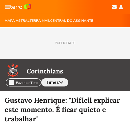
MAPA ASTRAL
TERRA MAIL
CENTRAL DO ASSINANTE
PUBLICIDADE
Corinthians
Times
Favoritar Time
Selecione o time para ver as notícias
Gustavo Henrique: "Difícil explicar
este momento. É ficar quieto e
trabalhar"