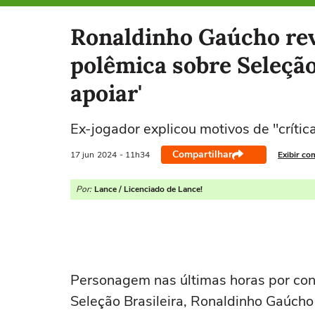
Selecione o time para ver as notícias
Ronaldinho Gaúcho rev
polêmica sobre Seleção 
apoiar'
Ex-jogador explicou motivos de "crítica
Compartilhar
17 jun
2024
- 11h34
Exibir co
Por:
Lance / Licenciado de Lance!
Personagem nas últimas horas por con
Seleção Brasileira, Ronaldinho Gaúcho 