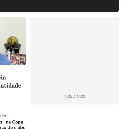
cia
entidade
PUBLICIDADE
EIRA
sil na Copa
orço de clube