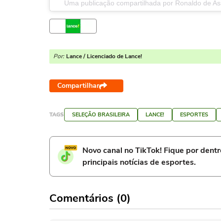
Uma publicação compartilhada por Ronaldo de As
Por:
Lance / Licenciado de Lance!
Compartilhar
TAGS
SELEÇÃO BRASILEIRA
LANCE!
ESPORTES
Novo canal no TikTok! Fique por dent
principais notícias de esportes.
Comentários (0)