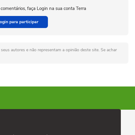
 comentários, faça Login na sua conta Terra
ogin para participar
seus autores e não representam a opinião deste site. Se achar