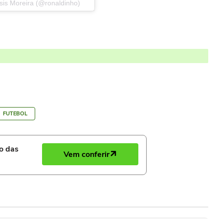
sis Moreira (@ronaldinho)
FUTEBOL
ro das
Vem conferir