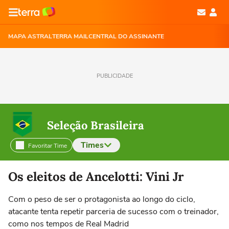
MAPA ASTRAL
TERRA MAIL
CENTRAL DO ASSINANTE
PUBLICIDADE
Seleção Brasileira
Times
Favoritar Time
Selecione o time para ver as notícias
Os eleitos de Ancelotti: Vini Jr
Com o peso de ser o protagonista ao longo do ciclo,
atacante tenta repetir parceria de sucesso com o treinador,
como nos tempos de Real Madrid