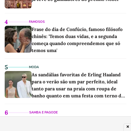
4
FAMOSOS
Frase do dia de Confúcio, famoso filósofo
chinês: 'Temos duas vidas, e a segunda
começa quando compreendemos que só
temos uma'
5
MODA
As sandálias favoritas de Erling Haaland
para o verão são um par perfeito, ideal
tanto para usar na praia com roupa de
banho quanto em uma festa com terno de
linho
6
SAMBA E PAGODE
Após décadas de união familiar, Roberto
Carlos anuncia saída do filho de Erasmo