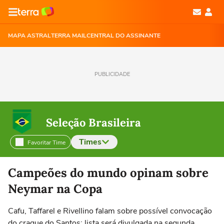
MAPA ASTRAL
TERRA MAIL
CENTRAL DO ASSINANTE
PUBLICIDADE
Seleção Brasileira
Times
Favoritar Time
Selecione o time para ver as notícias
Campeões do mundo opinam sobre
Neymar na Copa
Cafu, Taffarel e Rivellino falam sobre possível convocação
do craque do Santos; lista será divulgada na segunda