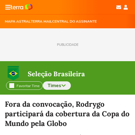
MAPA ASTRAL
TERRA MAIL
CENTRAL DO ASSINANTE
PUBLICIDADE
Seleção Brasileira
Times
Favoritar Time
Selecione o time para ver as notícias
Fora da convocação, Rodrygo
participará da cobertura da Copa do
Mundo pela Globo