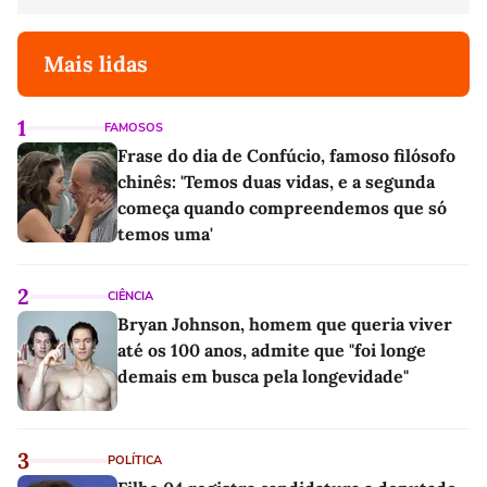
Mais lidas
1
FAMOSOS
Frase do dia de Confúcio, famoso filósofo
chinês: 'Temos duas vidas, e a segunda
começa quando compreendemos que só
temos uma'
2
CIÊNCIA
Bryan Johnson, homem que queria viver
até os 100 anos, admite que "foi longe
demais em busca pela longevidade"
3
POLÍTICA