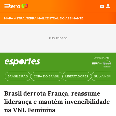
MAPA ASTRAL
TERRA MAIL
CENTRAL DO ASSINANTE
PUBLICIDADE
Oferecimento
BRASILEIRÃO
COPA DO BRASIL
LIBERTADORES
SUL-AMERIC
Brasil derrota França, reassume
liderança e mantém invencibilidade
na VNL Feminina