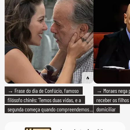
→ Frase do dia de Confúcio, famoso
→ Moraes nega p
filósofo chinês: 'Temos duas vidas, e a
receber os filhos
segunda começa quando compreendemos
domiciliar
que só temos uma'