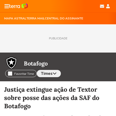
MAPA ASTRAL
TERRA MAIL
CENTRAL DO ASSINANTE
PUBLICIDADE
Botafogo
Times
Favoritar Time
Selecione o time para ver as notícias
Justiça extingue ação de Textor
sobre posse das ações da SAF do
Botafogo