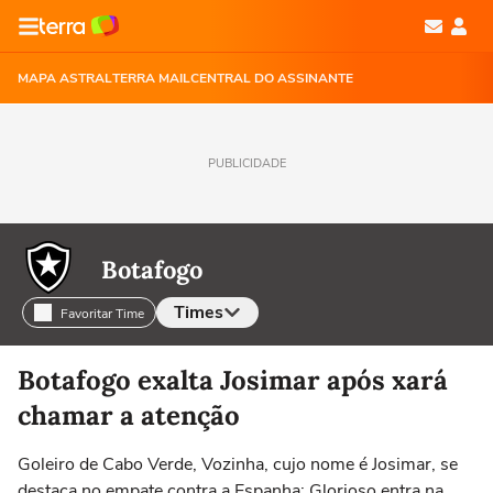
MAPA ASTRAL
TERRA MAIL
CENTRAL DO ASSINANTE
PUBLICIDADE
Botafogo
Times
Favoritar Time
Selecione o time para ver as notícias
Botafogo exalta Josimar após xará
chamar a atenção
Goleiro de Cabo Verde, Vozinha, cujo nome é Josimar, se
destaca no empate contra a Espanha; Glorioso entra na