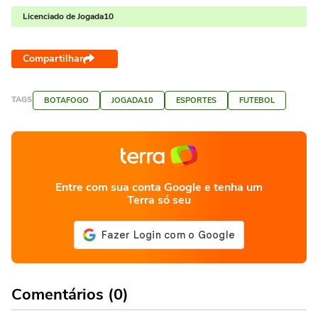
Licenciado de Jogada10
Compartilhar
TAGS
BOTAFOGO
JOGADA10
ESPORTES
FUTEBOL
Entre com sua conta Google e tenha um
Terra só seu
Comentários (0)