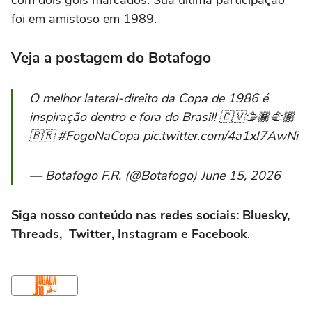
foi em amistoso em 1989.
Veja a postagem do Botafogo
O melhor lateral-direito da Copa de 1986 é
inspiração dentro e fora do Brasil! 🇨🇻🫱🏾‍🫲🏽
🇧🇷 #FogoNaCopa pic.twitter.com/4a1xI7AwNi
— Botafogo F.R. (@Botafogo) June 15, 2026
Siga nosso conteúdo nas redes sociais: Bluesky,
Threads, Twitter, Instagram e Facebook
.