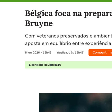
Selecione o time para ver as notícias
Bélgica foca na prepar
Bruyne
Com veteranos preservados e ambient
aposta em equilíbrio entre experiência
Compartilha
8 jun
2026
- 19h43
(atualizado às 19h46)
Licenciado de Jogada10