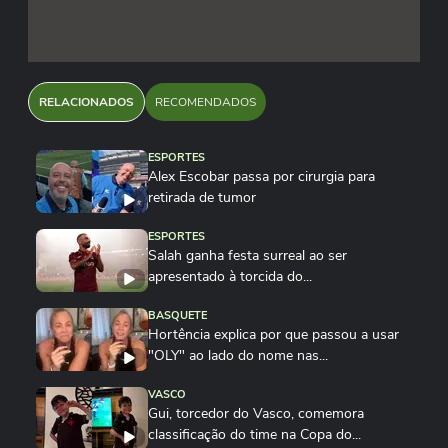
RELACIONADOS
RECOMENDADOS
ESPORTES
Alex Escobar passa por cirurgia para
retirada de tumor
ESPORTES
Salah ganha festa surreal ao ser
apresentado à torcida do...
BASQUETE
Hortência explica por que passou a usar
"OLY" ao lado do nome nas...
VASCO
Gui, torcedor do Vasco, comemora
classificação do time na Copa do...