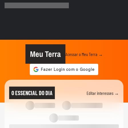
campo: 'Existe diferença entre...
00:50
ESPORTES
3 exercícios para substituir o
levantamento terra
00:24
ESPORTES
Você sabe quantas calorias tem em uma
coxinha de frango?
Meu Terra
Acessar o Meu Terra →
ESPORTES
Por que o corpo treme durante a prancha?
00:26
ESPORTES
Vídeo mostra o momento em que jogador
O ESSENCIAL DO DIA
Editar interesses →
do São Paulo atropela idoso...
ESPORTES
Vídeo mostra o momento em que Nicolas,
do São Paulo, atropela...