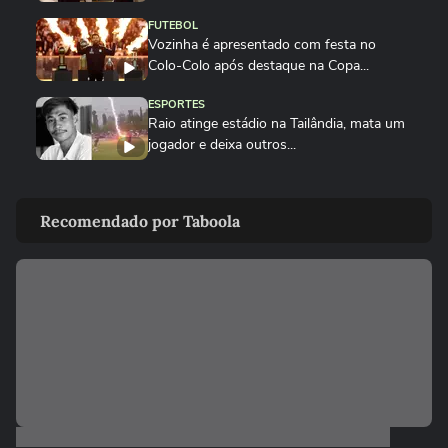
FUTEBOL
Vozinha é apresentado com festa no
Colo-Colo após destaque na Copa...
ESPORTES
Raio atinge estádio na Tailândia, mata um
jogador e deixa outros...
NEYMAR
Neymar relaxa em iate após polêmica
Recomendado por Taboola
contra o Remo e ironiza:...
ESPORTES
CBF divulga áudio do VAR sobre expulsão
polêmica de Marllon do Remo
NEYMAR
Neymar provoca confusão e é chamado
de 'vagabundo' por presidente...
ESPORTES
Neymar desabafa após polêmica em