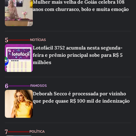
Mulher mais velha de Goiás celebra 108
anos com churrasco, bolo e muita emoção
5
NOTÍCIAS
Lotofácil 3752 acumula nesta segunda-
feira e prêmio principal sobe para R$ 5
milhões
6
FAMOSOS
Deborah Secco é processada por vizinho
que pede quase R$ 100 mil de indenização
7
POLÍTICA