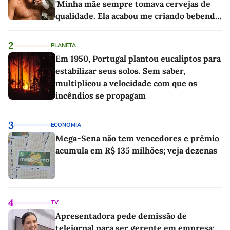
'Minha mãe sempre tomava cervejas de
qualidade. Ela acabou me criando bebendo
as melhores'
2
PLANETA
Em 1950, Portugal plantou eucaliptos para
estabilizar seus solos. Sem saber,
multiplicou a velocidade com que os
incêndios se propagam
3
ECONOMIA
Mega-Sena não tem vencedores e prêmio
acumula em R$ 135 milhões; veja dezenas
4
TV
Apresentadora pede demissão de
telejornal para ser gerente em empresa: