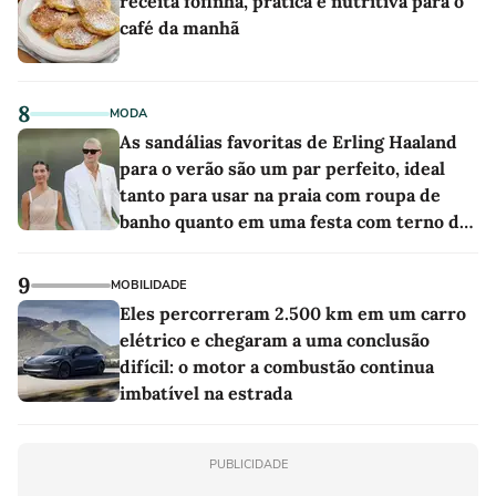
receita fofinha, prática e nutritiva para o
café da manhã
8
MODA
As sandálias favoritas de Erling Haaland
para o verão são um par perfeito, ideal
tanto para usar na praia com roupa de
banho quanto em uma festa com terno de
linho
9
MOBILIDADE
Eles percorreram 2.500 km em um carro
elétrico e chegaram a uma conclusão
difícil: o motor a combustão continua
imbatível na estrada
PUBLICIDADE