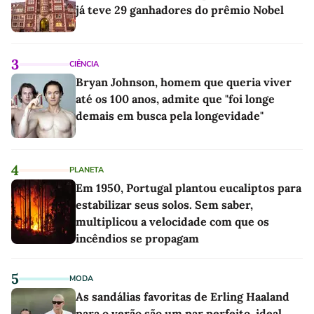
já teve 29 ganhadores do prêmio Nobel
3
CIÊNCIA
Bryan Johnson, homem que queria viver
até os 100 anos, admite que "foi longe
demais em busca pela longevidade"
4
PLANETA
Em 1950, Portugal plantou eucaliptos para
estabilizar seus solos. Sem saber,
multiplicou a velocidade com que os
incêndios se propagam
5
MODA
As sandálias favoritas de Erling Haaland
para o verão são um par perfeito, ideal