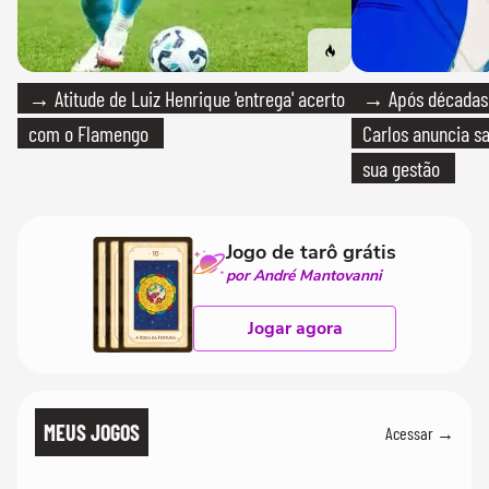
→ Atitude de Luiz Henrique 'entrega' acerto
→ Após décadas d
com o Flamengo
Carlos anuncia sa
sua gestão
Jogo de tarô grátis
por André Mantovanni
Jogar agora
MEUS JOGOS
Acessar →