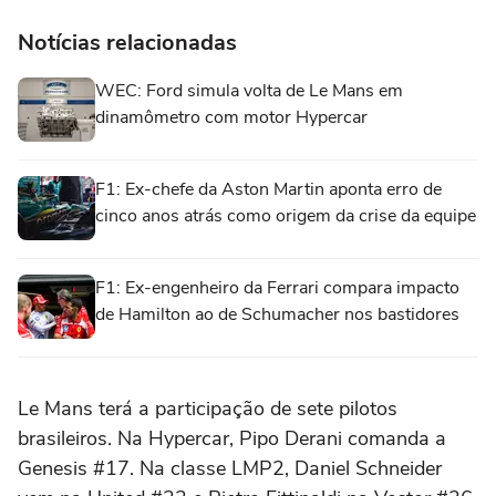
Notícias relacionadas
WEC: Ford simula volta de Le Mans em
dinamômetro com motor Hypercar
F1: Ex-chefe da Aston Martin aponta erro de
cinco anos atrás como origem da crise da equipe
F1: Ex-engenheiro da Ferrari compara impacto
de Hamilton ao de Schumacher nos bastidores
Le Mans terá a participação de sete pilotos
brasileiros. Na Hypercar, Pipo Derani comanda a
Genesis #17. Na classe LMP2, Daniel Schneider