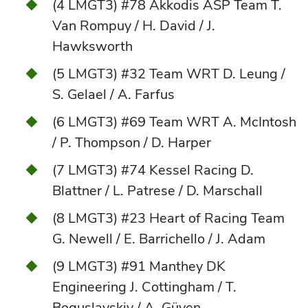
(4 LMGT3) #78 Akkodis ASP Team T.
Van Rompuy / H. David / J.
Hawksworth
(5 LMGT3) #32 Team WRT D. Leung /
S. Gelael / A. Farfus
(6 LMGT3) #69 Team WRT A. McIntosh
/ P. Thompson / D. Harper
(7 LMGT3) #74 Kessel Racing D.
Blattner / L. Patrese / D. Marschall
(8 LMGT3) #23 Heart of Racing Team
G. Newell / E. Barrichello / J. Adam
(9 LMGT3) #91 Manthey DK
Engineering J. Cottingham / T.
Boguslavskiy / A. Güven