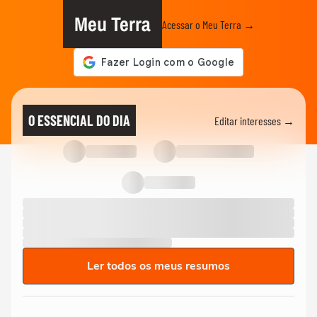
Meu Terra
Acessar o Meu Terra →
O ESSENCIAL DO DIA
Editar interesses →
Ler todos os meus resumos