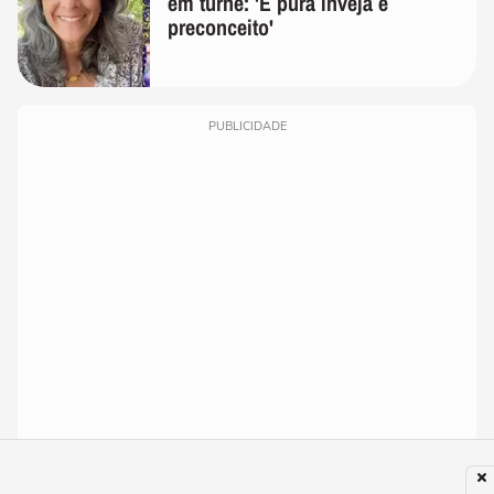
em turnê: 'É pura inveja e
preconceito'
PUBLICIDADE
Mega-Sena não tem vencedores e