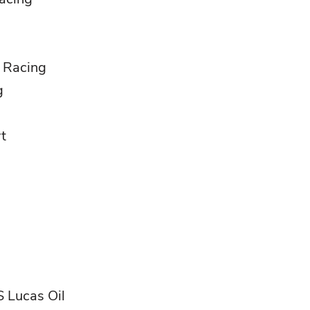
 Racing
g
t
 Lucas Oil