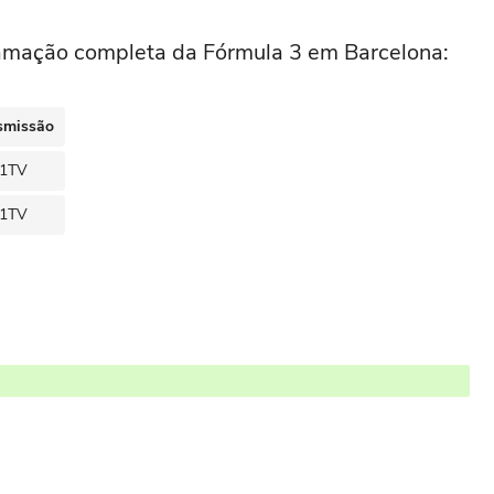
gramação completa da Fórmula 3 em Barcelona:
smissão
1TV
1TV