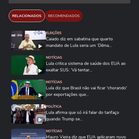
Reprodução/CanalGov/YouTube
Reprodução/LulaOficial/X Reprodução/The
RELACIONADOS
RECOMENDADOS
White House/YouTube
ELEIÇÕES
Caiado diz em sabatina que quarto
mandato de Lula seria um ‘Dilma...
NOTÍCIAS
Lula critica sistema de saúde dos EUA ao
exaltar SUS: ‘Vá tentar...
NOTÍCIAS
Lula diz que Brasil não vai ficar 'chorando'
por exportações que...
POLÍTICA
Lula afirma que só irá falar do tarifaço
quando Trump se...
NOTÍCIAS
Mauro Vieira diz que EUA aplicaram novo