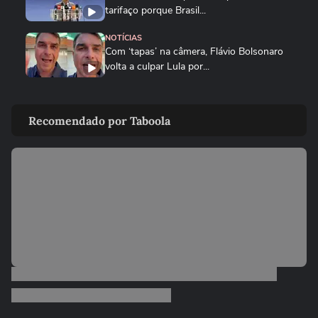
tarifaço porque Brasil...
NOTÍCIAS
Com ‘tapas’ na câmera, Flávio Bolsonaro
volta a culpar Lula por...
NOTÍCIAS
Flávio Bolsonaro chama Lula de ‘Biden
Recomendado por Taboola
brasileiro’ e o culpa por...
NOTÍCIAS
Governo Lula diz que decisão é 'marco
lastimável' e que acionará...
NOTÍCIAS
Lula faz piada sobre ‘dentadura de Trump’
durante reunião no...
NOTÍCIAS
Flávio compara número de cartas de Lula
na prisão às de Bolsonaro...