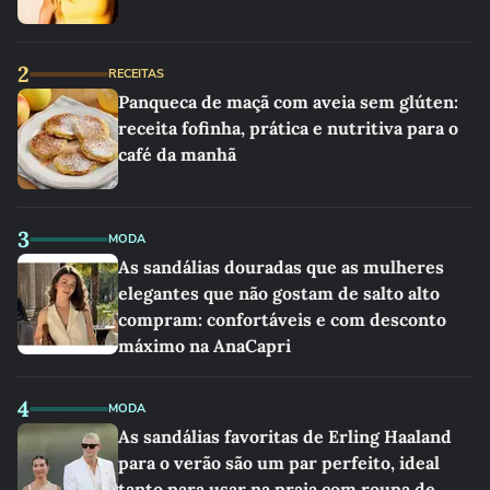
2
RECEITAS
Panqueca de maçã com aveia sem glúten:
receita fofinha, prática e nutritiva para o
café da manhã
3
MODA
As sandálias douradas que as mulheres
elegantes que não gostam de salto alto
compram: confortáveis e com desconto
máximo na AnaCapri
4
MODA
As sandálias favoritas de Erling Haaland
para o verão são um par perfeito, ideal
tanto para usar na praia com roupa de