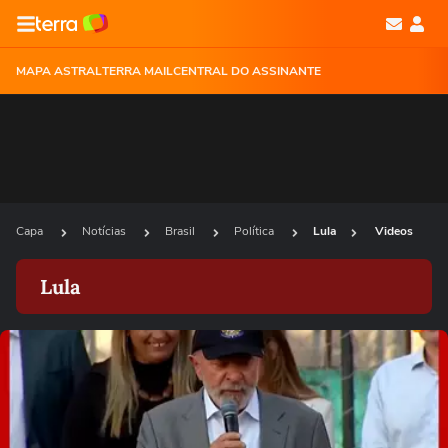
MAPA ASTRAL
TERRA MAIL
CENTRAL DO ASSINANTE
Capa
Notícias
Brasil
Política
Lula
Videos
Lula
Ops!
Não foi possível reproduzir o vídeo