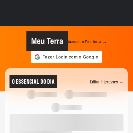
COPA DO MUNDO DA FIFA 2026
Lula critica avião da CBF ter voltado ‘vazio’
após eliminação da...
MUNDO
Lula diz que EUA mentem sobre Irã
querer possuir armas nucleares e...
Meu Terra
Acessar o Meu Terra →
NOTÍCIAS
Flávio Bolsonaro cita eleições no Brasil e
diz em audiência nos...
NOTÍCIAS
‘Acima de qualquer ideologia’, diz Michelle
O ESSENCIAL DO DIA
Editar interesses →
Bolsonaro após...
LULA
Lula mostra dedo do meio durante
discurso no Palácio do Planalto:...