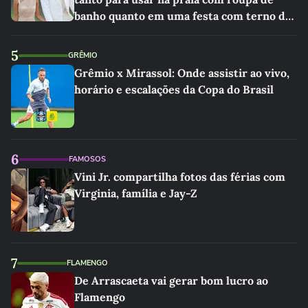
banho quanto em uma festa com terno de
linho
5
GRÊMIO
Grêmio x Mirassol: Onde assistir ao vivo,
horário e escalações da Copa do Brasil
6
FAMOSOS
Vini Jr. compartilha fotos das férias com
Virginia, família e Jay-Z
7
FLAMENGO
De Arrascaeta vai gerar bom lucro ao
Flamengo