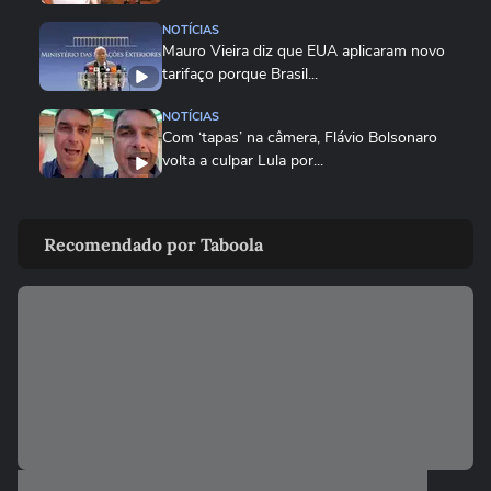
NOTÍCIAS
Mauro Vieira diz que EUA aplicaram novo
tarifaço porque Brasil...
NOTÍCIAS
Com ‘tapas’ na câmera, Flávio Bolsonaro
volta a culpar Lula por...
NOTÍCIAS
Vice-líder do governo na Câmara,
Recomendado por Taboola
Lindbergh Farias chama tarifaço...
NOTÍCIAS
Governo Lula diz que decisão é 'marco
lastimável' e que acionará...
ECONOMIA
Conselho eleva para 32% o teor de etanol
na gasolina em meio ao...
ECONOMIA
MASTERCLASS: O Jogo do Instagram