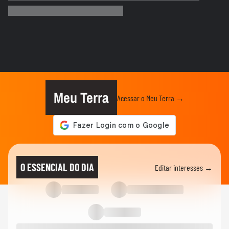
para o Seu Negócio
ADVANCE CAST
“É fundamental as marcas entenderem a
sua essência” | Marina...
ECONOMIA
Senado aprova projeto que cria o 'Pix
Pensão Alimentícia’; texto...
Meu Terra
Acessar o Meu Terra →
NOTÍCIAS
‘Fazendo a minha parte mesmo sem ser
presidente ainda’, diz Flávio...
NOTÍCIAS
Flávio Bolsonaro cita eleições no Brasil e
O ESSENCIAL DO DIA
Editar interesses →
diz em audiência nos...
NOTÍCIAS
Flávio Bolsonaro critica Lula antes de
participar de audiência...