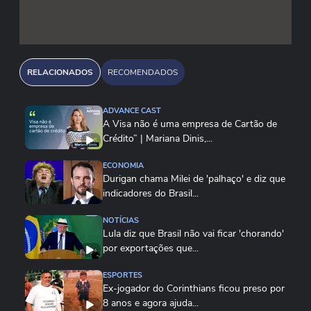
• A volta dos precatórios como fantasma fiscal
• O impacto de uma nova alíquota única para
RELACIONADOS
RECOMENDADOS
aplicações financeiras
ADVANCE CAST
A Visa não é uma empresa de Cartão de
• Como tudo isso afeta o seu bolso — de quem
Crédito” | Mariana Dinis,...
investe a quem quer comprar um imóvel
ECONOMIA
Durigan chama Milei de 'palhaço' e diz que
A divergência não é só técnica. É política. E,
indicadores do Brasil...
quando os números não batem, o otimismo não
paga as contas.
NOTÍCIAS
Lula diz que Brasil não vai ficar 'chorando'
por exportações que...
ESPORTES
Ex-jogador do Corinthians ficou preso por
8 anos e agora ajuda...