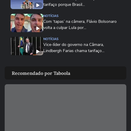
tarifaço porque Brasil...
NOTÍCIAS
Com ‘tapas’ na câmera, Flávio Bolsonaro
volta a culpar Lula por...
NOTÍCIAS
Vice-líder do governo na Câmara,
Lindbergh Farias chama tarifaço...
NOTÍCIAS
Governo Lula diz que decisão é 'marco
Recomendado por Taboola
lastimável' e que acionará...
ECONOMIA
Conselho eleva para 32% o teor de etanol
na gasolina em meio ao...
ECONOMIA
MASTERCLASS: O Jogo do Instagram
para o Seu Negócio