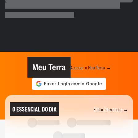
ADVANCE CAST
“É fundamental as marcas entenderem a
sua essência” | Marina...
ECONOMIA
Senado aprova projeto que cria o 'Pix
Pensão Alimentícia’; texto...
NOTÍCIAS
‘Fazendo a minha parte mesmo sem ser
presidente ainda’, diz Flávio...
Meu Terra
Acessar o Meu Terra →
NOTÍCIAS
Flávio Bolsonaro cita eleições no Brasil e
diz em audiência nos...
NOTÍCIAS
Flávio Bolsonaro critica Lula antes de
O ESSENCIAL DO DIA
Editar interesses →
participar de audiência...
NOTÍCIAS
Lula reage a documento enviado por
Flávio Bolsonaro aos EUA: ‘Mais...